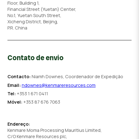
Floor, Building 1,
Financial Street (Yuetan) Center,
No.1, Yuetan South Street,
Xicheng District, Beijing,
P.R. China
Contato de envio
Contacto:
Niamh Downes, Coordenador de Expedição
Email:
ndownes@kenmareresources.com
Tel:
+353 1 671 0411
Móvel:
+353 87 676 7063
Endereço:
Kenmare Moma Processing Mauritius Limited,
C/O Kenmare Resources plc,