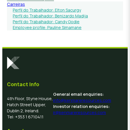
Carreiras
Perfil do Trabalhador: Elton Sacurgy
Perfil do Trabalhador: Benizardo Madija
Perfil do Trabalhador: Candy Godie
Employee profile: Pauline Simamane
Contact Info
General email enquiries:
4th Floor, Styne House,
info@kenmareresources.com
Hatch Street Upper,
Investor relation enquiries:
Dublin 2, Ireland.
ir@kenmareresources.com
Tel: +353 1 6710411