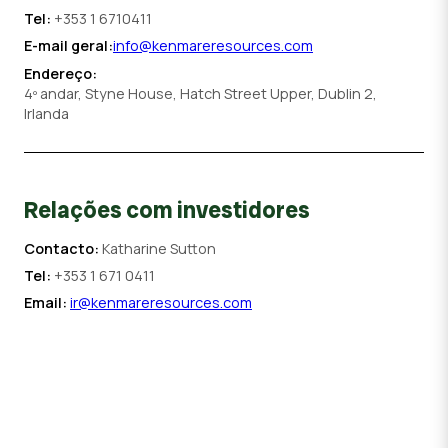
Tel:
+353 1 6710411
E-mail geral:
info@kenmareresources.com
Endereço:
4º andar, Styne House, Hatch Street Upper, Dublin 2,
Irlanda
Relações com investidores
Contacto:
Katharine Sutton
Tel:
+353 1 671 0411
Email:
ir@kenmareresources.com